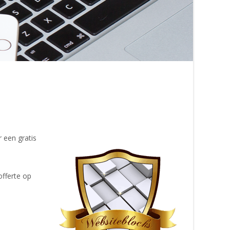
 een gratis
offerte op