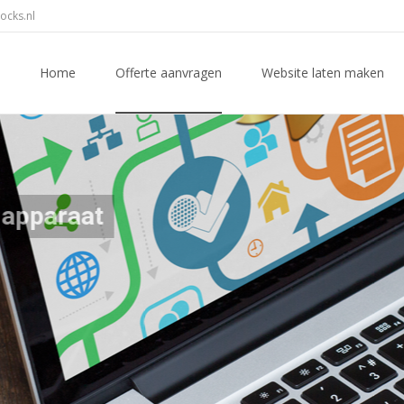
ocks.nl
Skip to content
Home
Offerte aanvragen
Website laten maken
raat
website al klaar voor de nieuwe