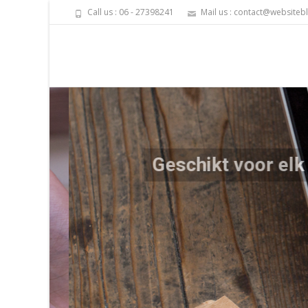
Call us : 06 - 27398241
Mail us : contact@websitebl
Geschikt voor elk appa
Mobiel responsive is de term van 2015, is uw 
markt?
Meer info